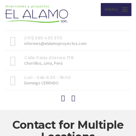
MENÚ
(+51) 985 493 370
informes@elalamoproyectos.com
Calle Palas Atenea 178
Chorrillos, Lima, Perú
Lun - Sab 8.30 - 18.00
Domingo CERRADO
Contact for Multiple