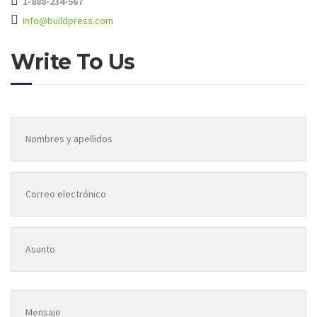
1-888-234-567
info@buildpress.com
Write To Us