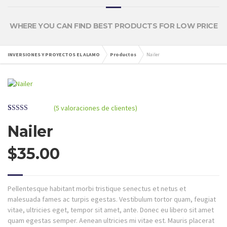
WHERE YOU CAN FIND BEST PRODUCTS FOR LOW PRICE
INVERSIONES Y PROYECTOS EL ALAMO
Productos
Nailer
(
5
valoraciones de clientes)
Valorado
5
con
4.00
Nailer
de 5 en
base a
valoraciones
$
35.00
de clientes
Pellentesque habitant morbi tristique senectus et netus et
malesuada fames ac turpis egestas. Vestibulum tortor quam, feugiat
vitae, ultricies eget, tempor sit amet, ante. Donec eu libero sit amet
quam egestas semper. Aenean ultricies mi vitae est. Mauris placerat