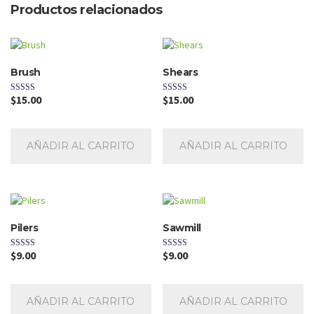
Productos relacionados
Brush
Shears
$
15.00
$
15.00
Valorado
Valorado
con
con
4.00
3.00
de 5
de 5
AÑADIR AL CARRITO
AÑADIR AL CARRITO
Pilers
Sawmill
$
9.00
$
9.00
Valorado
Valorado
con
con
4.00
3.00
de 5
de 5
AÑADIR AL CARRITO
AÑADIR AL CARRITO