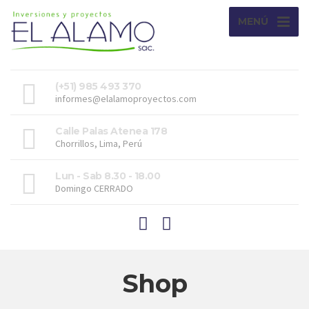
MENÚ
(+51) 985 493 370
informes@elalamoproyectos.com
Calle Palas Atenea 178
Chorrillos, Lima, Perú
Lun - Sab 8.30 - 18.00
Domingo CERRADO
Shop