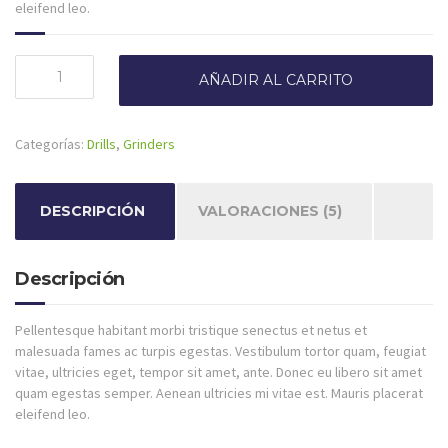
eleifend leo.
Nailer
AÑADIR AL CARRITO
cantidad
Categorías:
Drills
,
Grinders
DESCRIPCIÓN
VALORACIONES (5)
Descripción
Pellentesque habitant morbi tristique senectus et netus et
malesuada fames ac turpis egestas. Vestibulum tortor quam, feugiat
vitae, ultricies eget, tempor sit amet, ante. Donec eu libero sit amet
quam egestas semper. Aenean ultricies mi vitae est. Mauris placerat
eleifend leo.