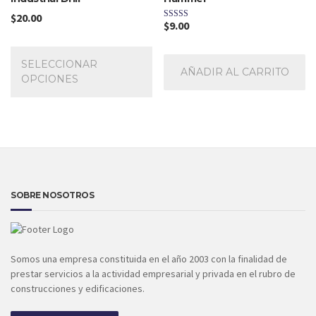
$
20.00
$
9.00
Valorado con
5.00
Este
de 5
producto
SELECCIONAR
AÑADIR AL CARRITO
tiene
OPCIONES
múltiples
variantes.
Las
opciones
se
pueden
elegir
en
SOBRE NOSOTROS
la
página
de
producto
Somos una empresa constituida en el año 2003 con la finalidad de
prestar servicios a la actividad empresarial y privada en el rubro de
construcciones y edificaciones.