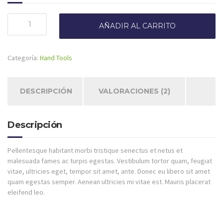
Portable
AÑADIR AL CARRITO
Saw
cantidad
Categoría:
Hand Tools
DESCRIPCIÓN
VALORACIONES (2)
Descripción
Pellentesque habitant morbi tristique senectus et netus et
malesuada fames ac turpis egestas. Vestibulum tortor quam, feugiat
vitae, ultricies eget, tempor sit amet, ante. Donec eu libero sit amet
quam egestas semper. Aenean ultricies mi vitae est. Mauris placerat
eleifend leo.