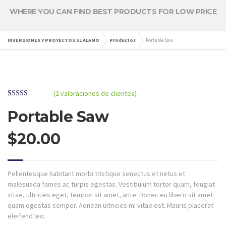
WHERE YOU CAN FIND BEST PRODUCTS FOR LOW PRICE
INVERSIONES Y PROYECTOS EL ALAMO
Productos
Portable Saw
(
2
valoraciones de clientes)
Valorado
2
con
4.50
de
Portable Saw
5 en base a
valoraciones
de clientes
$
20.00
Pellentesque habitant morbi tristique senectus et netus et
malesuada fames ac turpis egestas. Vestibulum tortor quam, feugiat
vitae, ultricies eget, tempor sit amet, ante. Donec eu libero sit amet
quam egestas semper. Aenean ultricies mi vitae est. Mauris placerat
eleifend leo.