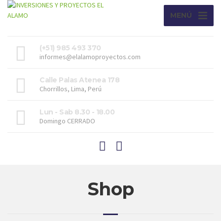
MENÚ
(+51) 985 493 370
informes@elalamoproyectos.com
Calle Palas Atenea 178
Chorrillos, Lima, Perú
Lun - Sab 8.30 - 18.00
Domingo CERRADO
Shop