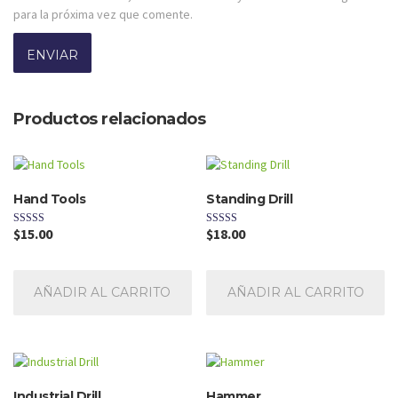
para la próxima vez que comente.
Productos relacionados
Hand Tools
Standing Drill
$
15.00
$
18.00
Valorado con
Valorado con
5.00
5.00
de 5
de 5
AÑADIR AL CARRITO
AÑADIR AL CARRITO
Industrial Drill
Hammer